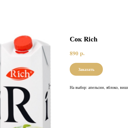
Сок Rich
р.
890
Заказать
На выбор: апельсин, яблоко, виш